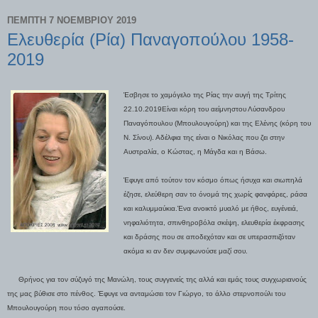
ΠΈΜΠΤΗ 7 ΝΟΕΜΒΡΊΟΥ 2019
Ελευθερία (Ρία) Παναγοπούλου 1958-
2019
Έσβησε το χαμόγελο της Ρίας την αυγή της Τρίτης
22.10.2019
Είναι κόρη του αείμνηστου Λύσανδρου
Παναγόπουλου (Μπουλουγούρη) και της Ελένης (κόρη του
Ν. Σίνου). Αδέλφια της είναι ο Νικόλας που ζει στην
Αυστραλία, ο Κώστας, η Μάγδα και η Βάσω.
Έφυγε από τούτον τον κόσμο όπως ήσυχα και σιωπηλά
έζησε, ελεύθερη σαν το όνομά της χωρίς φανφάρες, ράσα
και καλυμμαύκια.
Ένα ανοικτό μυαλό με ήθος, ευγένειά,
νηφαλιότητα, σπινθηροβόλα σκέψη, ελευθερία έκφρασης
και δράσης που σε αποδεχόταν και σε υπερασπιζόταν
ακόμα κι αν δεν συμφωνούσε μαζί σου.
Θρήνος για τον σύζυγό της Μανώλη, τους συγγενείς της αλλά και εμάς τους συγχωριανούς
της μας βύθισε στο πένθος. Έφυγε να ανταμώσει τον Γιώργο, το άλλο στερνοπούλι του
Μπουλουγούρη που τόσο αγαπούσε.