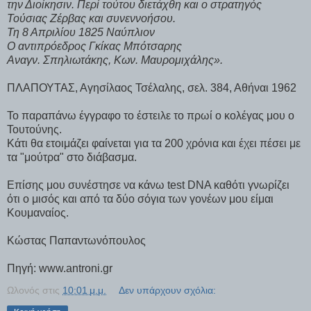
την Διοίκησιν. Περί τούτου διετάχθη και ο στρατηγός
Τούσιας Ζέρβας και συνεννοήσου.
Τη 8 Απριλίου 1825 Ναύπλιον
Ο αντιπρόεδρος Γκίκας Μπότσαρης
Αναγν. Σπηλιωτάκης, Κων. Μαυρομιχάλης».
ΠΛΑΠΟΥΤΑΣ, Αγησίλαος Τσέλαλης, σελ. 384, Αθήναι 1962
Το παραπάνω έγγραφο το έστειλε το πρωί ο κολέγας μου ο
Τουτούνης.
Κάτι θα ετοιμάζει φαίνεται για τα 200 χρόνια και έχει πέσει με
τα "μούτρα" στο διάβασμα.
Επίσης μου συνέστησε να κάνω test DNA καθότι γνωρίζει
ότι ο μισός και από τα δύο σόγια των γονέων μου είμαι
Κουμαναίος.
Κώστας Παπαντωνόπουλος
Πηγή: www.antroni.gr
Ωλονός
στις
10:01 μ.μ.
Δεν υπάρχουν σχόλια: