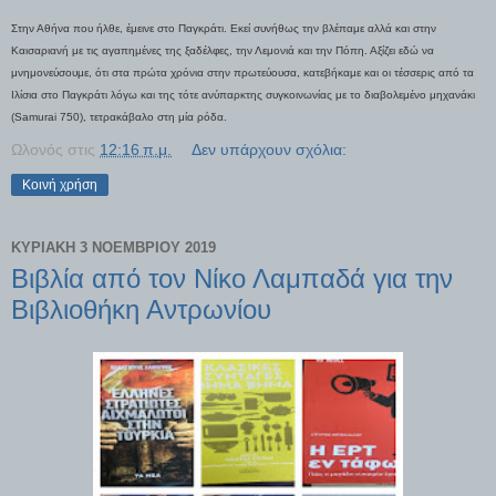
Στην Αθήνα που ήλθε, έμεινε στο Παγκράτι. Εκεί συνήθως την βλέπαμε αλλά και στην
Καισαριανή με τις αγαπημένες της ξαδέλφες, την Λεμονιά και την Πόπη. Αξίζει εδώ να
μνημονεύσουμε, ότι στα πρώτα χρόνια στην πρωτεύουσα, κατεβήκαμε και οι τέσσερις από τα
Ιλίσια στο Παγκράτι λόγω και της τότε ανύπαρκτης συγκοινωνίας με το διαβολεμένο μηχανάκι
(Samurai 750), τετρακάβαλο στη μία ρόδα.
Ωλονός
στις
12:16 π.μ.
Δεν υπάρχουν σχόλια:
Κοινή χρήση
ΚΥΡΙΑΚΉ 3 ΝΟΕΜΒΡΊΟΥ 2019
Βιβλία από τον Νίκο Λαμπαδά για την
Βιβλιοθήκη Αντρωνίου