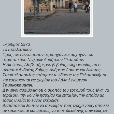
«Αριθμός 5973
Το Εκτελεστικόν
Προς τον Γενναιότατον στρατηγόν και αρχηγόν του
στρατοπέδου Νεζερών Δημήτριον Πλαπούταν
Η Διοίκησις έλαβε σήμερον βεβαίας πληροφορίας ότι οι
αντάρται Ανδρέας Ζαΐμης, Ανδρέας Λόντος και Νικήτας
Σταματελόπουλος επάτησεν το έδαφος της Πελοποννήσου
και ευρίσκονται εις χωρίον του Λάλα λεγόμενον
Τουρκοκούμανι
.
Δεν είναι αμφιβολία ότι ο σκοπός του ερχομού τους είναι να
ταράξουν την κοινήν ησυχίαν και ευταξίαν, την οποίαν με
τόσας θυσίαςτο έθνος εκέρδισε.
Διατάσσεσαι λοιπόν να συλλάβης τους ειρημένους, όπου κι
αν ευρίσκονται και αμέσως να τους διευθύνης ασφαλώς εις