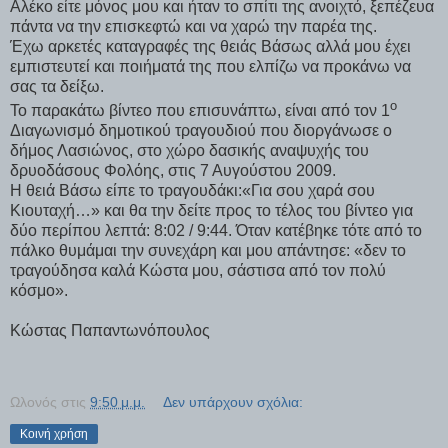
Αλέκο είτε μόνος μου και ήταν το σπίτι της ανοιχτό, ξεπέζευα
πάντα να την επισκεφτώ και να χαρώ την παρέα της.
Έχω αρκετές καταγραφές της θειάς Βάσως αλλά μου έχει
εμπιστευτεί και ποιήματά της που ελπίζω να προκάνω να
σας τα δείξω.
ο
Το παρακάτω βίντεο που επισυνάπτω, είναι από τον 1
Διαγωνισμό δημοτικού τραγουδιού που διοργάνωσε ο
δήμος Λασιώνος, στο χώρο δασικής αναψυχής του
δρυοδάσους Φολόης, στις 7 Αυγούστου 2009.
Η θειά Βάσω είπε το τραγουδάκι:«Για σου χαρά σου
Κιουταχή…» και θα την δείτε προς το τέλος του βίντεο για
δύο περίπου λεπτά: 8:02 / 9:44. Όταν κατέβηκε τότε από το
πάλκο θυμάμαι την συνεχάρη και μου απάντησε: «δεν το
τραγούδησα καλά Κώστα μου, σάστισα από τον πολύ
κόσμο».
Κώστας Παπαντωνόπουλος
Ωλονός
στις
9:50 μ.μ.
Δεν υπάρχουν σχόλια:
Κοινή χρήση