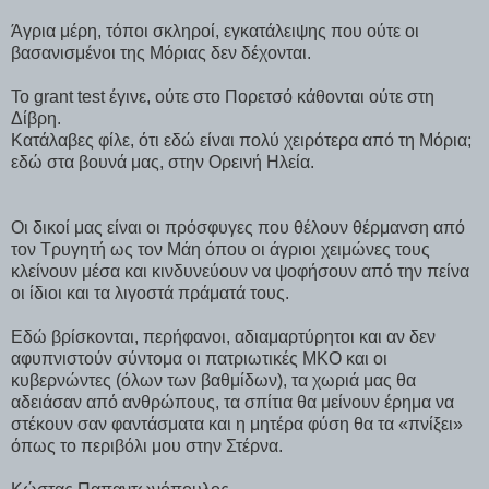
Άγρια μέρη, τόποι σκληροί, εγκατάλειψης που ούτε οι
βασανισμένοι της Μόριας δεν δέχονται.
Το grant test έγινε, ούτε στο Πορετσό κάθονται ούτε στη
Δίβρη.
Κατάλαβες φίλε, ότι εδώ είναι πολύ χειρότερα από τη Μόρια;
εδώ στα βουνά μας, στην Ορεινή Ηλεία.
Οι δικοί μας είναι οι πρόσφυγες που θέλουν θέρμανση από
τον Τρυγητή ως τον Μάη όπου οι άγριοι χειμώνες τους
κλείνουν μέσα και κινδυνεύουν να ψοφήσουν από την πείνα
οι ίδιοι και τα λιγοστά πράματά τους.
Εδώ βρίσκονται, περήφανοι, αδιαμαρτύρητοι και αν δεν
αφυπνιστούν σύντομα οι πατριωτικές ΜΚΟ και οι
κυβερνώντες (όλων των βαθμίδων), τα χωριά μας θα
αδειάσαν από ανθρώπους, τα σπίτια θα μείνουν έρημα να
στέκουν σαν φαντάσματα και η μητέρα φύση θα τα «πνίξει»
όπως το περιβόλι μου στην Στέρνα.