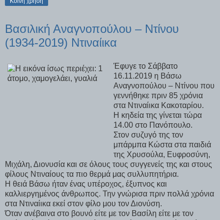
Κοινή χρήση
Βασιλική Αναγνοπούλου – Ντίνου
(1934-2019) Ντιναίικα
Έφυγε το Σάββατο
16.11.2019 η Βάσω
Αναγνοπούλου – Ντίνου που
γεννήθηκε πριν 85 χρόνια
στα Ντιναίικα Κακοταρίου.
Η κηδεία της γίνεται τώρα
14.00 στο Πανόπουλο.
Στον συζυγό της τον
μπάρμπα Κώστα στα παιδιά
της Χρυσούλα, Ευφροσύνη,
Μιχάλη, Διονυσία και σε όλους τους συγγενείς της και στους
φίλους Ντιναίους τα πιο θερμά μας συλλυπητήρια.
Η θειά Βάσω ήταν ένας υπέροχος, έξυπνος και
καλλιεργημένος άνθρωπος. Την γνώρισα πριν πολλά χρόνια
στα Ντιναίικα εκεί στον φίλο μου τον Διονύση.
Όταν ανέβαινα στο βουνό είτε με τον Βασίλη είτε με τον