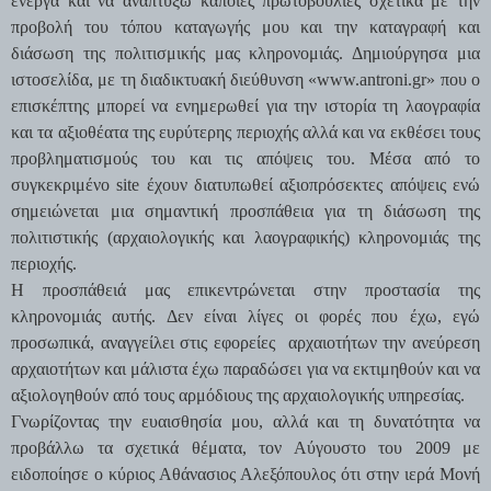
ενεργά και να αναπτύξω κάποιες πρωτοβουλίες σχετικά με την
προβολή του τόπου καταγωγής μου και την καταγραφή και
διάσωση της πολιτισμικής μας κληρονομιάς. Δημιούργησα μια
ιστοσελίδα, με τη διαδικτυακή διεύθυνση «www.antroni.gr» που ο
επισκέπτης μπορεί να ενημερωθεί για την ιστορία τη λαογραφία
και τα αξιοθέατα της ευρύτερης περιοχής αλλά και να εκθέσει τους
προβληματισμούς του και τις απόψεις του. Μέσα από το
συγκεκριμένο site έχουν διατυπωθεί αξιοπρόσεκτες απόψεις ενώ
σημειώνεται μια σημαντική προσπάθεια για τη διάσωση της
πολιτιστικής (αρχαιολογικής και λαογραφικής) κληρονομιάς της
περιοχής.
Η προσπάθειά μας επικεντρώνεται στην προστασία της
κληρονομιάς αυτής. Δεν είναι λίγες οι φορές που έχω, εγώ
προσωπικά, αναγγείλει στις εφορείες αρχαιοτήτων την ανεύρεση
αρχαιοτήτων και μάλιστα έχω παραδώσει για να εκτιμηθούν και να
αξιολογηθούν από τους αρμόδιους της αρχαιολογικής υπηρεσίας.
Γνωρίζοντας την ευαισθησία μου, αλλά και τη δυνατότητα να
προβάλλω τα σχετικά θέματα, τον Αύγουστο του 2009 με
ειδοποίησε ο κύριος Αθάνασιος Αλεξόπουλος ότι στην ιερά Μονή