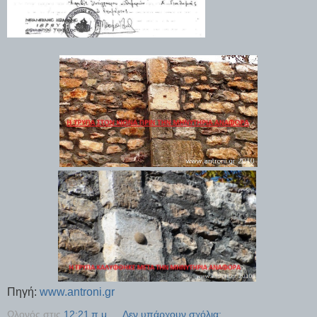
Πηγή:
www.antroni.gr
Ωλονός
στις
12:21 π.μ.
Δεν υπάρχουν σχόλια: