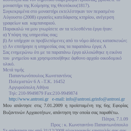
μοναστήρι της Κοίμησης της Θεοτόκου(1817).
Συγκεκριμένα στο μοναστήρι εκτελέστηκαν τον περασμένο
Αύγουστο (2008) εργασίες κατεδάφισης κτηρίου, ανέγερση
γραφείων και καμπαναριού.
Παρακαλώ να μου γνωρίσετε αν τα τελεσθέντα έργα ήταν:
α) Υπόψη της υπηρεσίας σας;
β) Αν υπήρχαν οι προβλεπόμενες από το νόμο άδειες κατασκευών;
γ) Aν επιτήρησε η υπηρεσίας σας τα παραπάνω έργα; Α
Σας ενημερώνω ότι με τα παραπάνω έργα αλλοιώθηκε η εικόνα
του μνημείου και χρησιμοποιήθηκε άφθονο αρχαίο οικοδομικό
υλικό.
Mετά τιμής
Παπαντωνόπουλος Κωνσταντίνος
Πολεμιστών 6 Α –Τ.Κ. 16452
Αργυρούπολη Αθήνα
Τηλ: 210-9949879 Fax:210-9949874
http://www.antroni.gr e-mail:
info@antroni.gr
info@antroni.gr
Μου απάντησε στις 7.01.2009 η προϊσταμένη της 6ης Εφορίας
Βυζαντινών Αρχαιοτήτων, απάντηση την οποία σας παραθέτω.
Πάτρα, 7.1.09
Προς : κ. Κωνσταντίνο Παπαντωνόπουλο
Σε απάντηση της από 31/12/2008 ηλεκτρονικής επιστολής σας σας