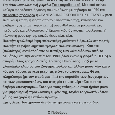
Την είπαν «παραδοσιακή γιορτή»:
Ποια παραδοσιακή;
Μια από αιώνες
καθαρά παραδοσιακή γιορτή που αναβίωσε με σεβασμό το 1979 και
εθελοντική προσφορά
η «ΠΑΝΕΛΛΗΝΙΑ ΕΚΠΟΛΙΤΙΣΤΙΚΉ ΕΝΩΣΗ» (που
είναι και η επίσημη γιορτή από το Καταστατικό της), κατάντησε ένα
θλιβερό «γυφτοπανήγυρο» με: α) συνονθύλευμα με μικροπωλητές
ημεδαπούς και αλλοδαπούς β) βραστή γίδα άγνωστης προέλευσης γ)
«ζωντανή μουσική» της κακιάς ώρας κλπ, κλπ.
Που πήγε η παλιά πρόθυμη εθελοντική εργασία των διβριωτών στη γιορτή;
Που πήγε το γνήσιο δημοτικό τραγούδι που αντιλαλούσε;
Κάποτε
(παλιότερα) αντιλαλούσαν οι πίπιζες των «Φωλιάδων» από το
Λειβάρτζι και την δεκαετία του 1980 (όταν έκανε η γιορτή η ΠΕΕΔ) ο
απαράμιλλος τραγουδιστής Χρίστος Πανούτσος μαζί με το
γλυκόλαλο κλαρίνο του Ζαφειρόπουλου και άλλων μουσικών και ο
κόσμος χόρευε με κέφι μέχρι τις πέντε το απόγευμα… Φέτος
πληρώσαμε (με τον παρά μας!!!...) την κοροϊδία των ξενοχωριτών
και των μουσικάντηδων, και στις μία το μεσιμέρι τέλειωσε το
θλιβερό «πανηγύρι»… Όσο για τους επίσημους (που ήρθαν μόνο
για ψηφοθηρική προεκλογική εμφάνιση), ισχύει το γνωστό «όπου
γάμος και χαρά η Βασίλω πρώτη»!...
Εμείς λέμε:
Του χρόνου δεν θα επιτρέψουμε να γίνει το ίδιο.
Ο Πρόεδρος