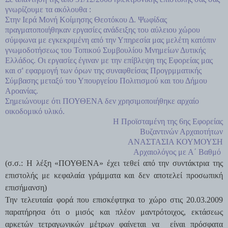
γνωρίζουμε τα ακόλουθα :
Στην Ιερά Μονή Κοίμησης Θεοτόκου Δ. Ψωφίδας
πραγματοποιήθηκαν εργασίες ανάδειξης του αύλειου χώρου
σύμφωνα με εγκεκριμένη από την Υπηρεσία μας μελέτη κατόπιν
γνωμοδοτήσεως του Τοπικού Συμβουλίου Μνημείων Δυτικής
Ελλάδος. Οι εργασίες έγιναν με την επίβλεψη της Εφορείας μας
και σ' εφαρμογή των όρων της συναφθείσας Προγρμματικής
Σύμβασης μεταξύ του Υπουργείου Πολιτισμού και του Δήμου
Αροανίας.
Σημειώνουμε ότι ΠΟΥΘΕΝΑ δεν χρησιμοποιήθηκε αρχαίο
οικοδομικό υλικό.
Η Προϊσταμένη της 6ης Εφορείας
Βυζαντινών Αρχαιοτήτων
ΑΝΑΣΤΑΣΙΑ ΚΟΥΜΟΥΣΗ
Αρχαιολόγος με Α΄ Βαθμό
(σ.σ.: Η λέξη «ΠΟΥΘΕΝΑ» έχει τεθεί από την συντάκτρια της
επιστολής με κεφαλαία γράμματα και δεν αποτελεί προσωπική
επισήμανση)
Την τελευταία φορά που επισκέφτηκα το χώρο στις 20.03.2009
παρατήρησα ότι ο μισός και πλέον μαντρότοιχος, εκτάσεως
αρκετών τετραγωνικών μέτρων φαίνεται να είναι πρόσφατα