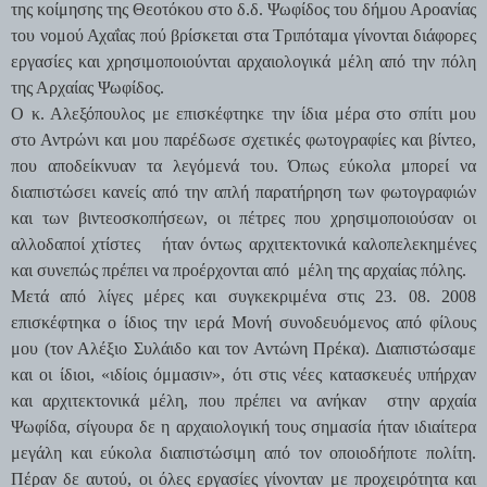
της κοίμησης της Θεοτόκου στο δ.δ. Ψωφίδος του δήμου Αροανίας
του νομού Αχαΐας πού βρίσκεται στα Τριπόταμα γίνονται διάφορες
εργασίες και χρησιμοποιούνται αρχαιολογικά μέλη από την πόλη
της Αρχαίας Ψωφίδος.
Ο κ. Αλεξόπουλος με επισκέφτηκε την ίδια μέρα στο σπίτι μου
στο Αντρώνι και μου παρέδωσε σχετικές φωτογραφίες και βίντεο,
που αποδείκνυαν τα λεγόμενά του. Όπως εύκολα μπορεί να
διαπιστώσει κανείς από την απλή παρατήρηση των φωτογραφιών
και των βιντεοσκοπήσεων, οι πέτρες που χρησιμοποιούσαν οι
αλλοδαποί χτίστες ήταν όντως αρχιτεκτονικά καλοπελεκημένες
και συνεπώς πρέπει να προέρχονται από μέλη της αρχαίας πόλης.
Μετά από λίγες μέρες και συγκεκριμένα στις 23. 08. 2008
επισκέφτηκα ο ίδιος την ιερά Μονή συνοδευόμενος από φίλους
μου (τον Αλέξιο Συλάιδο και τον Αντώνη Πρέκα). Διαπιστώσαμε
και οι ίδιοι, «ιδίοις όμμασιν», ότι στις νέες κατασκευές υπήρχαν
και αρχιτεκτονικά μέλη, που πρέπει να ανήκαν στην αρχαία
Ψωφίδα, σίγουρα δε η αρχαιολογική τους σημασία ήταν ιδιαίτερα
μεγάλη και εύκολα διαπιστώσιμη από τον οποιοδήποτε πολίτη.
Πέραν δε αυτού, οι όλες εργασίες γίνονταν με προχειρότητα και