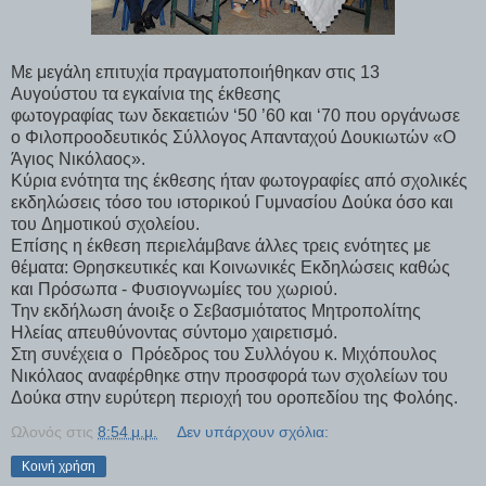
Με μεγάλη επιτυχία πραγματοποιήθηκαν στις 13
Αυγούστου τα εγκαίνια της έκθεσης
φωτογραφίας των δεκαετιών ‘50 ’60 και ‘70 που οργάνωσε
ο Φιλοπροοδευτικός Σύλλογος Απανταχού Δουκιωτών «Ο
Άγιος Νικόλαος».
Κύρια ενότητα της έκθεσης ήταν φωτογραφίες από σχολικές
εκδηλώσεις τόσο του ιστορικού Γυμνασίου Δούκα όσο και
του Δημοτικού σχολείου.
Επίσης η έκθεση περιελάμβανε άλλες τρεις ενότητες με
θέματα: Θρησκευτικές και Κοινωνικές Εκδηλώσεις καθώς
και Πρόσωπα - Φυσιογνωμίες του χωριού.
Την εκδήλωση άνοιξε ο Σεβασμιότατος Μητροπολίτης
Ηλείας απευθύνοντας σύντομο χαιρετισμό.
Στη συνέχεια ο Πρόεδρος του Συλλόγου κ. Μιχόπουλος
Νικόλαος αναφέρθηκε στην προσφορά των σχολείων του
Δούκα στην ευρύτερη περιοχή του οροπεδίου της Φολόης.
Ωλονός
στις
8:54 μ.μ.
Δεν υπάρχουν σχόλια:
Κοινή χρήση