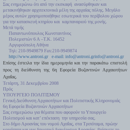
Σας ενημερώνω ότι από την εκσκαφή ανασύρθηκαν και
μετακινήθηκαν αρχιτεκτονικά μέλη της αρχαίας πόλης. Μεγάλο
μέρος αυτών χρησιμοποιήθηκε εσωτερικά του περίβολου χώρου
για την κατασκευή κτηρίου και καμπαναριού της μονής.
Mετά τιμής
Παπαντωνόπουλος Κωνσταντίνος
Πολεμιστών 6 Α –Τ.Κ. 16452
Αργυρούπολη Αθήνα
Τηλ: 210-9949879 Fax:210-9949874
http://www.antroni.gr e-mail:
info@antroni.gr
info@antroni.gr
Επίσης έστειλα την ίδια ημερομηνία και την παρακάτω επιστολή
προς τη διεύθυνση της 6η Εφορεία Βυζαντινών Αρχαιοτήτων
Αχαΐας.
Τετάρτη, 31 Δεκεμβρίου 2008
Πρός
ΥΠΟΥΡΓΕΙΟ ΠΟΛΙΤΙΣΜΟΥ
Γενική Διεύθυνση Αρχαιοτήτων και Πολιτιστικής Κληρονομιάς
6η Εφορεία Βυζαντινών Αρχαιοτήτων
Σας ενημερώσω για θέματα που αφορούν το Υπουργείο
Πολιτισμού και κατ’ επέκταση την υπηρεσία σας.
Στο δήμο Αροανίας του νομού Αχαΐας, στα Τριπόταμα, πρώην
κοινότητα και νυν δημοτικό διαμέρισμα Αροανίας, βρίσκετε το