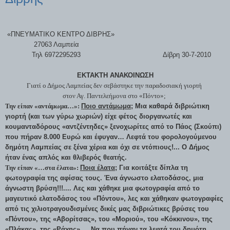
«ΠΝΕΥΜΑΤΙΚΟ ΚΕΝΤΡΟ ΔΙΒΡΗΣ»
27063 Λαμπεία
Τηλ 6972295293
Δίβρη 30-7-2010
ΕΚΤΑΚΤΗ ΑΝΑΚΟΙΝΩΣΗ
Γιατί ο Δήμος Λαμπείας δεν σεβάστηκε την παραδοσιακή γιορτή
στον Αγ. Παντελεήμονα στο «Πόντο»;
Την είπαν «αντάμωμα…»:
Ποιο αντάμωμα;
Μια καθαρά διβριώτικη
γιορτή (και των γύρω χωριών) είχε φέτος διοργανωτές και
κουμανταδόρους «αντζέντηδες» ξενοχωρίτες από το Πάος (Σκούπι)
που πήραν 8.000 Ευρώ και έφυγαν… Λεφτά του φορολογούμενου
δημότη Λαμπείας σε ξένα χέρια και όχι σε ντόπιους!... Ο Δήμος
ήταν ένας απλός και θλιβερός θεατής.
Την είπαν «…στα έλατα»:
Ποια έλατα;
Για κοιτάξτε δίπλα τη
φωτογραφία της αφίσας τους. Ένα άγνωστο ελατοδάσος, μια
άγνωστη βρύση!!!.... Λες και χάθηκε μια φωτογραφία από το
μαγευτικό ελατοδάσος του «Πόντου», λες και χάθηκαν φωτογραφίες
από τις χιλιοτραγουδισμένες δικές μας διβριώτικες βρύσες του
«Πόντου», της «Αβορίτσας», του «Μοριού», του «Κόκκινου», της
«Πλάκας», της «Ράχης»…. Να που πήγαν τα λεφτά του δημότη.