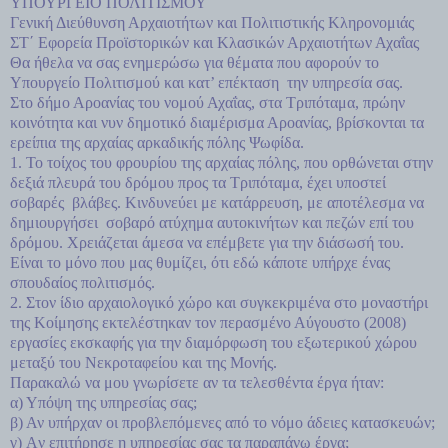
ΥΠΟΥΡΓΕΙΟ ΠΟΛΙΤΙΣΜΟΥ
Γενική Διεύθυνση Αρχαιοτήτων και Πολιτιστικής Κληρονομιάς
ΣΤ΄ Εφορεία Προϊστορικών και Κλασικών Αρχαιοτήτων Αχαΐας
Θα ήθελα να σας ενημερώσω για θέματα που αφορούν το
Υπουργείο Πολιτισμού και κατ’ επέκταση την υπηρεσία σας.
Στο δήμο Αροανίας του νομού Αχαΐας, στα Τριπόταμα, πρώην
κοινότητα και νυν δημοτικό διαμέρισμα Αροανίας, βρίσκονται τα
ερείπια της αρχαίας αρκαδικής πόλης Ψωφίδα.
1. Το τοίχος του φρουρίου της αρχαίας πόλης, που ορθώνεται στην
δεξιά πλευρά του δρόμου προς τα Τριπόταμα, έχει υποστεί
σοβαρές βλάβες. Κινδυνεύει με κατάρρευση, με αποτέλεσμα να
δημιουργήσει σοβαρό ατύχημα αυτοκινήτων και πεζών επί του
δρόμου. Χρειάζεται άμεσα να επέμβετε για την διάσωσή του.
Είναι το μόνο που μας θυμίζει, ότι εδώ κάποτε υπήρχε ένας
σπουδαίος πολιτισμός.
2. Στον ίδιο αρχαιολογικό χώρο και συγκεκριμένα στο μοναστήρι
της Κοίμησης εκτελέστηκαν τον περασμένο Αύγουστο (2008)
εργασίες εκσκαφής για την διαμόρφωση του εξωτερικού χώρου
μεταξύ του Νεκροταφείου και της Μονής.
Παρακαλώ να μου γνωρίσετε αν τα τελεσθέντα έργα ήταν:
α) Υπόψη της υπηρεσίας σας;
β) Αν υπήρχαν οι προβλεπόμενες από το νόμο άδειες κατασκευών;
γ) Aν επιτήρησε η υπηρεσίας σας τα παραπάνω έργα;